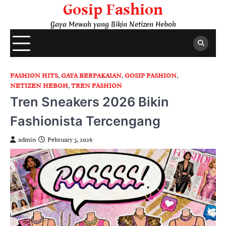
Skip
Gosip Fashion
to
Gaya Mewah yang Bikin Netizen Heboh
content
FASHION HITS
,
GAYA BERPAKAIAN
,
GOSIP FASHION
,
NETIZEN HEBOH
,
TREN FASHION
Tren Sneakers 2026 Bikin
Fashionista Tercengang
admin
February 5, 2026