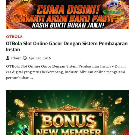
OTBOLA
OTBola Slot Online Gacor Dengan Sistem Pembayaran
Instan
admin
April 26, 2026
OTBola Slot Online Gacor Dengan Sistem Pembayaran Instan – Dalam
era digital yang terus berkembang, industri hiburan online mengalami
pertumbuhan…