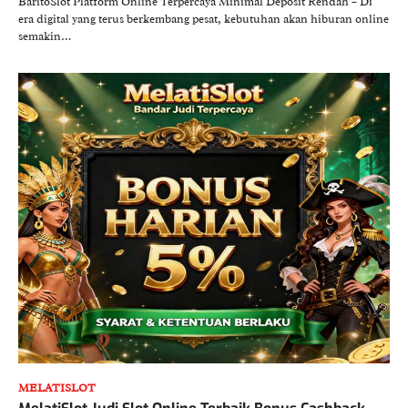
BaritoSlot Platform Online Terpercaya Minimal Deposit Rendah – Di
era digital yang terus berkembang pesat, kebutuhan akan hiburan online
semakin…
MELATISLOT