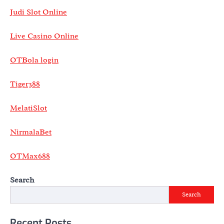
Judi Slot Online
Live Casino Online
OTBola login
Tiger388
MelatiSlot
NirmalaBet
OTMax688
Search
Search
Recent Posts