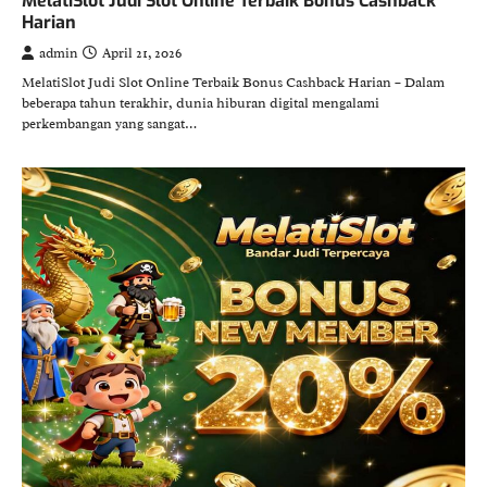
MelatiSlot Judi Slot Online Terbaik Bonus Cashback
Harian
admin
April 21, 2026
MelatiSlot Judi Slot Online Terbaik Bonus Cashback Harian – Dalam
beberapa tahun terakhir, dunia hiburan digital mengalami
perkembangan yang sangat…