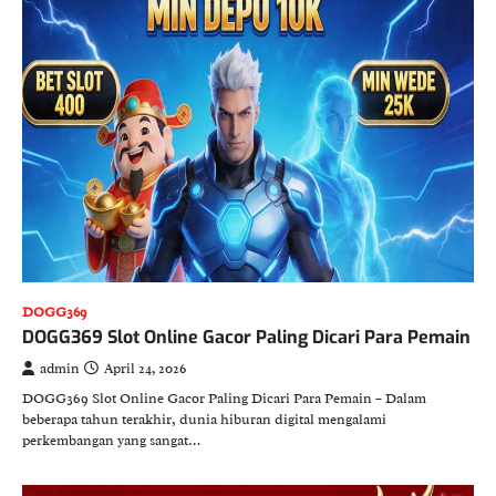
DOGG369
DOGG369 Slot Online Gacor Paling Dicari Para Pemain
admin
April 24, 2026
DOGG369 Slot Online Gacor Paling Dicari Para Pemain – Dalam
beberapa tahun terakhir, dunia hiburan digital mengalami
perkembangan yang sangat…