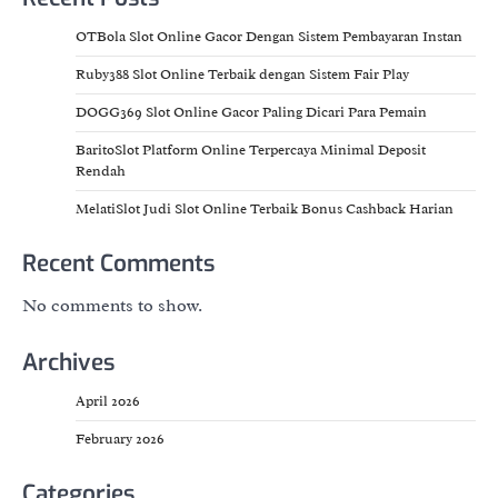
OTBola Slot Online Gacor Dengan Sistem Pembayaran Instan
Ruby388 Slot Online Terbaik dengan Sistem Fair Play
DOGG369 Slot Online Gacor Paling Dicari Para Pemain
BaritoSlot Platform Online Terpercaya Minimal Deposit
Rendah
MelatiSlot Judi Slot Online Terbaik Bonus Cashback Harian
Recent Comments
No comments to show.
Archives
April 2026
February 2026
Categories