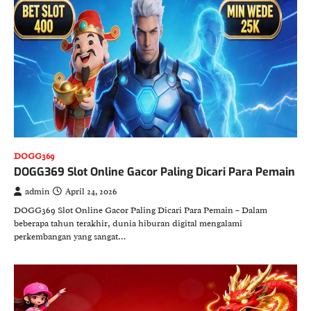
DOGG369
DOGG369 Slot Online Gacor Paling Dicari Para Pemain
admin
April 24, 2026
DOGG369 Slot Online Gacor Paling Dicari Para Pemain – Dalam
beberapa tahun terakhir, dunia hiburan digital mengalami
perkembangan yang sangat…