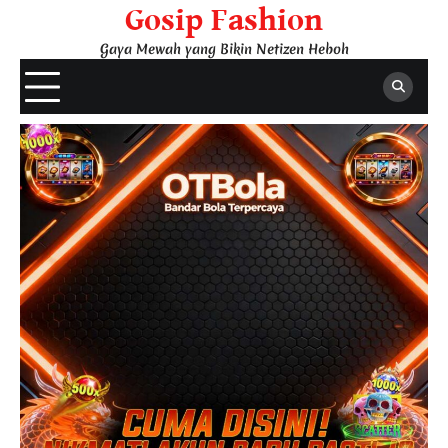
Skip
Gosip Fashion
to
Gaya Mewah yang Bikin Netizen Heboh
content