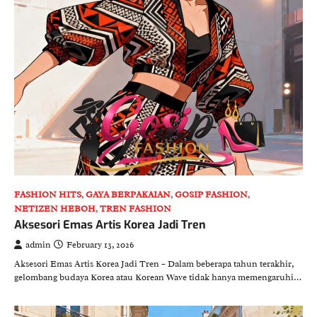
FASHION HITS
,
GAYA BERPAKAIAN
,
GOSIP FASHION
,
NETIZEN HEBOH
,
TREN FASHION
Aksesori Emas Artis Korea Jadi Tren
admin
February 13, 2026
Aksesori Emas Artis Korea Jadi Tren – Dalam beberapa tahun terakhir,
gelombang budaya Korea atau Korean Wave tidak hanya memengaruhi…