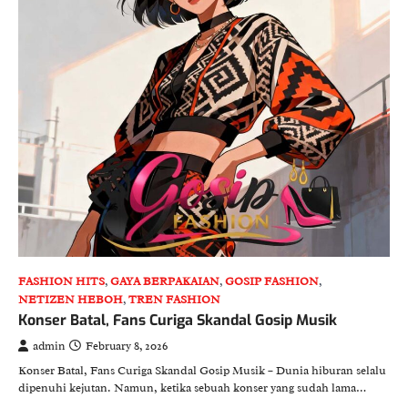
FASHION HITS
,
GAYA BERPAKAIAN
,
GOSIP FASHION
,
NETIZEN HEBOH
,
TREN FASHION
Konser Batal, Fans Curiga Skandal Gosip Musik
admin
February 8, 2026
Konser Batal, Fans Curiga Skandal Gosip Musik – Dunia hiburan selalu
dipenuhi kejutan. Namun, ketika sebuah konser yang sudah lama…