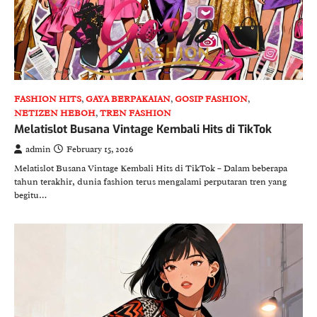
FASHION HITS
,
GAYA BERPAKAIAN
,
GOSIP FASHION
,
NETIZEN HEBOH
,
TREN FASHION
Melatislot Busana Vintage Kembali Hits di TikTok
admin
February 15, 2026
Melatislot Busana Vintage Kembali Hits di TikTok – Dalam beberapa
tahun terakhir, dunia fashion terus mengalami perputaran tren yang
begitu…