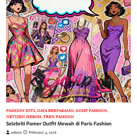
FASHION HITS
,
GAYA BERPAKAIAN
,
GOSIP FASHION
,
NETIZEN HEBOH
,
TREN FASHION
Selebriti Pamer Outfit Mewah di Paris Fashion
admin
February 4, 2026