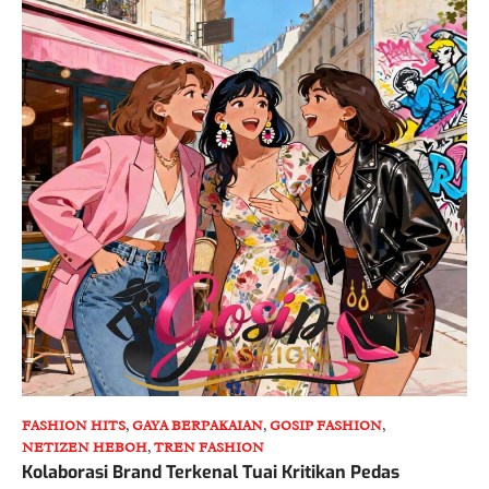
FASHION HITS
,
GAYA BERPAKAIAN
,
GOSIP FASHION
,
NETIZEN HEBOH
,
TREN FASHION
Kolaborasi Brand Terkenal Tuai Kritikan Pedas