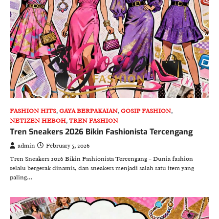
FASHION HITS
,
GAYA BERPAKAIAN
,
GOSIP FASHION
,
NETIZEN HEBOH
,
TREN FASHION
Tren Sneakers 2026 Bikin Fashionista Tercengang
admin
February 5, 2026
Tren Sneakers 2026 Bikin Fashionista Tercengang – Dunia fashion
selalu bergerak dinamis, dan sneakers menjadi salah satu item yang
paling…