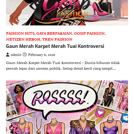
FASHION HITS
,
GAYA BERPAKAIAN
,
GOSIP FASHION
,
NETIZEN HEBOH
,
TREN FASHION
Gaun Merah Karpet Merah Tuai Kontroversi
admin
February 6, 2026
Gaun Merah Karpet Merah Tuai Kontroversi – Dunia hiburan tidak
pernah lepas dari sorotan publik. Setiap detail kecil yang tampil…