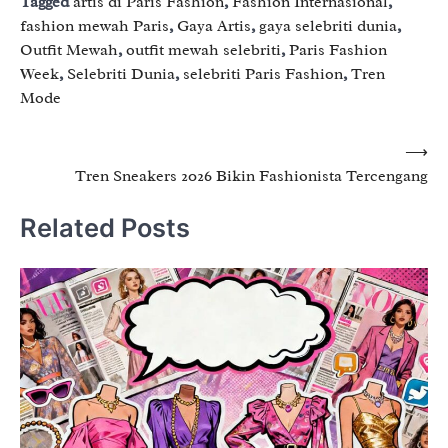
Tagged
artis di Paris Fashion
,
Fashion Internasional
,
fashion mewah Paris
,
Gaya Artis
,
gaya selebriti dunia
,
Outfit Mewah
,
outfit mewah selebriti
,
Paris Fashion
Week
,
Selebriti Dunia
,
selebriti Paris Fashion
,
Tren
Mode
Post
⟶
Tren Sneakers 2026 Bikin Fashionista Tercengang
navigation
Related Posts