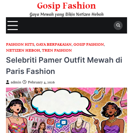
Skip
Gosip Fashion
to
Gaya Mewah yang Bikin Netizen Heboh
content
FASHION HITS
,
GAYA BERPAKAIAN
,
GOSIP FASHION
,
NETIZEN HEBOH
,
TREN FASHION
Selebriti Pamer Outfit Mewah di
Paris Fashion
admin
February 4, 2026