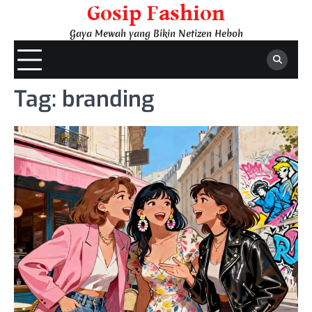
Skip
Gosip Fashion
to
Gaya Mewah yang Bikin Netizen Heboh
content
Tag:
branding